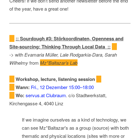
Cheers! If we don't send another newsletter before the end
of the year, have a great one!
::
Sourdough #3: Störkoordinaten, Openness and
Site-sourcing: Thinking Through Local Data
::
-> with
Evamaria Müller, Lale Rodgarkia-Dara, Sarah
Wilhelmy
from
Mz*Baltazar’s Lab
Workshop, lecture, listening session
Wann:
Fri., 12 Dezember 15:00–18:00
Wo:
servus.at Clubraum
. c/o Stadtwerkstatt,
Kirchengasse 4, 4040 Linz
If we imagine ourselves as a kind of technology, we
can see Mz*Baltazar's as a group (source) with both
thematic and physical locations (sites with more or