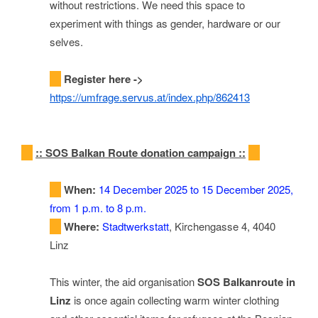
without restrictions. We need this space to
experiment with things as gender, hardware or our
selves.
Register here ->
https://umfrage.servus.at/index.php/862413
::
SOS Balkan Route donation campaign
::
When:
14 December 2025 to 15 December 2025,
from 1 p.m. to 8 p.m.
Where:
Stadtwerkstatt
, Kirchengasse 4, 4040
Linz
This winter, the aid organisation
SOS Balkanroute in
Linz
is once again collecting warm winter clothing