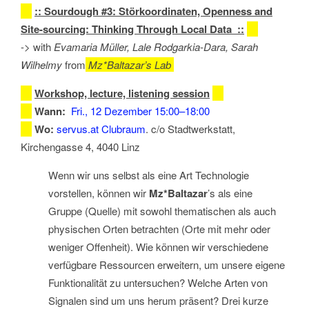
:: Sourdough #3: Störkoordinaten, Openness and
Site-sourcing: Thinking Through Local Data ::
-> with
Evamaria Müller, Lale Rodgarkia-Dara, Sarah
Wilhelmy
from
Mz*Baltazar’s Lab
Workshop, lecture, listening session
Wann:
Fri., 12 Dezember 15:00–18:00
Wo:
servus.at Clubraum
. c/o Stadtwerkstatt,
Kirchengasse 4, 4040 Linz
Wenn wir uns selbst als eine Art Technologie
vorstellen, können wir
Mz*Baltazar
’s als eine
Gruppe (Quelle) mit sowohl thematischen als auch
physischen Orten betrachten (Orte mit mehr oder
weniger Offenheit). Wie können wir verschiedene
verfügbare Ressourcen erweitern, um unsere eigene
Funktionalität zu untersuchen? Welche Arten von
Signalen sind um uns herum präsent? Drei kurze