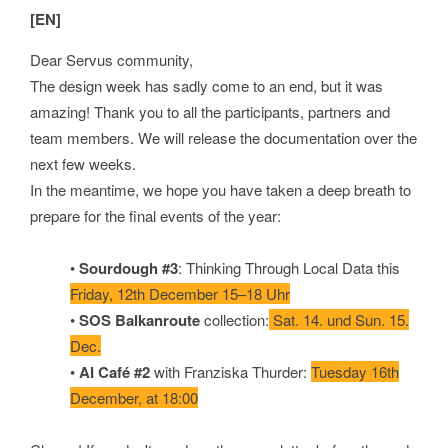
[EN]
Dear Servus community,
The design week has sadly come to an end, but it was
amazing! Thank you to all the participants, partners and
team members. We will release the documentation over the
next few weeks.
In the meantime, we hope you have taken a deep breath to
prepare for the final events of the year:
•
Sourdough #3
: Thinking Through Local Data this
Friday, 12th December 15–18 Uhr
•
SOS Balkanroute
collection:
Sat. 14. und Sun. 15.
Dec.
•
AI Café #2
with Franziska Thurder:
Tuesday 16th
December, at 18:00